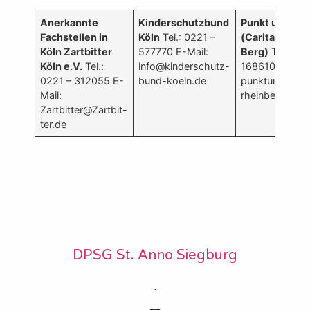
Anerkannte
Kinderschutzbund
Punkt um!
Fachstellen in
Köln
Tel.: 0221 –
(Caritas Rhei
Köln Zartbitter
577770 E-Mail:
Berg)
Tel.: 02
Köln e.V.
Tel.:
info@kinderschutz-
16861012 E-Mai
0221 – 312055 E-
bund-koeln.de
punktum@cari
Mail:
rheinberg.de
Zartbitter@Zartbit-
ter.de
DPSG St. Anno Siegburg
.