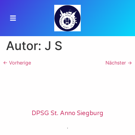
Autor:
J S
←
Vorherige
Nächster
→
DPSG St. Anno Siegburg
.